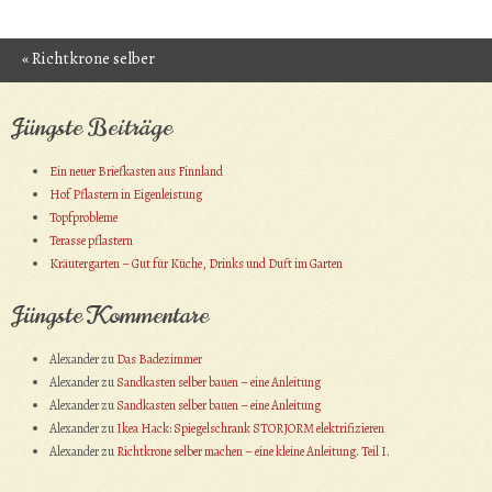
«
Richtkrone selber
Post navigation
machen – eine kleine
Jüngste Beiträge
Anleitung. Teil II.
Ein neuer Briefkasten aus Finnland
Hof Pflastern in Eigenleistung
Topfprobleme
Terasse pflastern
Kräutergarten – Gut für Küche, Drinks und Duft im Garten
Jüngste Kommentare
Alexander
zu
Das Badezimmer
Alexander
zu
Sandkasten selber bauen – eine Anleitung
Alexander
zu
Sandkasten selber bauen – eine Anleitung
Alexander
zu
Ikea Hack: Spiegelschrank STORJORM elektrifizieren
Alexander
zu
Richtkrone selber machen – eine kleine Anleitung. Teil I.