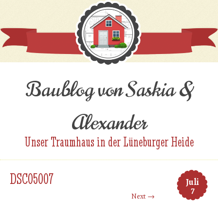
Baublog von Saskia &
Alexander
Unser Traumhaus in der Lüneburger Heide
DSC05007
Juli
7
Next →