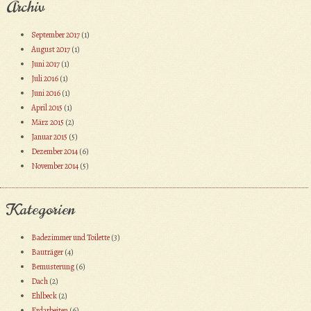
Archiv
September 2017
(1)
August 2017
(1)
Juni 2017
(1)
Juli 2016
(1)
Juni 2016
(1)
April 2015
(1)
März 2015
(2)
Januar 2015
(5)
Dezember 2014
(6)
November 2014
(5)
Kategorien
Badezimmer und Toilette
(3)
Bauträger
(4)
Bemusterung
(6)
Dach
(2)
Ehlbeck
(2)
Erdarbeiten
(6)