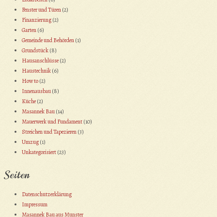
Fenster und Türen
(2)
Finanzierung
(2)
Garten
(6)
Gemeinde und Behörden
(1)
Grundstück
(8)
Hausanschlüsse
(2)
Haustechnik
(6)
How to
(2)
Innenausbau
(8)
Küche
(2)
Masannek Bau
(14)
Mauerwerk und Fundament
(10)
Streichen und Tapezieren
(3)
Umzug
(1)
Unkategorisiert
(23)
Seiten
Datenschutzerklärung
Impressum
Masannek Bau aus Munster