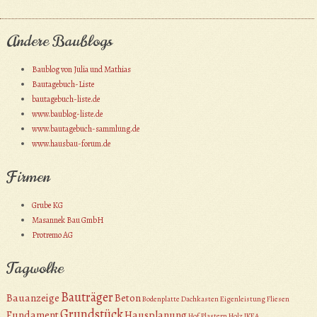
Andere Baublogs
Baublog von Julia und Mathias
Bautagebuch-Liste
bautagebuch-liste.de
www.baublog-liste.de
www.bautagebuch-sammlung.de
www.hausbau-forum.de
Firmen
Grube KG
Masannek Bau GmbH
Protremo AG
Tagwolke
Bauträger
Bauanzeige
Beton
Bodenplatte
Dachkasten
Eigenleistung
Fliesen
Grundstück
Fundament
Hausplanung
Hof Plastern
Holz
IKEA