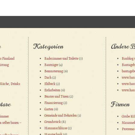
e
Kategorien
Andere B
us Finnland
Badezimmer und Toilette
(3)
Baublog v
eistung
Bauträger
(4)
Bautageb
Bemusterung
(6)
bautagebu
Dach
(2)
www.baub
 Küche, Drinks
Ehlbeck
(2)
www.bau
Erdarbeiten
(6)
www.haus
Fenster und Türen
(2)
tare
Firmen
Finanzierung
(2)
Garten
(6)
Gemeinde und Behörden
(1)
zimmer
Grube KG
Grundstück
(8)
 selber bauen –
Masanne
Hausanschlüsse
(2)
Protremo
Haustechnik
(6)