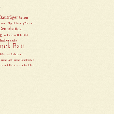
e
Bauträger
Beton
kasten
Eigenleistung
Fliesen
Grundstück
g
Hof Plastern
Holz
IKEA
linker
Küche
nek Bau
Pflastern
Richtbaum
tkranz
Richtkrone
Sandkasten
bauen
Selber machen
Streichen