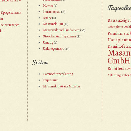
 selber bauen –
How to
(2)
Tagwolk
Innenausbau
(8)
 Spiegelschrank
Küche
(2)
en
Bauanzeige
Masannek Bau
(14)
 selber machen –
Bodenplatte
Dach
Mauerwerk und Fundament
(10)
l I.
Fundament
Streichen und Tapezieren
(3)
Hausplanun
Umzug
(1)
Kaminofen
K
Unkategorisiert
(23)
Masan
GmbH
Seiten
Richtfest
Rich
Datenschutzerklärung
Anleitung selber 
Impressum
Masannek Bau aus Munster