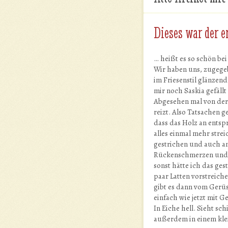
Dieses war der e
… heißt es so schön be
Wir haben uns, zugegeb
im Friesenstil glänzen
mir noch Saskia gefäll
Abgesehen mal von der 
reizt. Also Tatsachen g
dass das Holz an entsp
alles einmal mehr stre
gestrichen und auch a
Rückenschmerzen und 6 
sonst hätte ich das ges
paar Latten vorstreic
gibt es dann vom Gerüs
einfach wie jetzt mit 
In Eiche hell. Sieht s
außerdem in einem klei