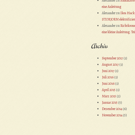
Alexander
zu
Sandkasten
eine Anleitung
Alexander
zu
Ikea Hack:
STORJORM elektrifizier
Alexander
zu
Richtkrone
eine kleine Anleitung. Tei
Archiv
September 2017
(1)
August 2017
(1)
Juni 2017
(1)
Juli 2016
(1)
Juni 2016
(1)
April 2015
(1)
März 2015
(2)
Januar 2015
(5)
Dezember 2014
(6)
November 2014
(5)