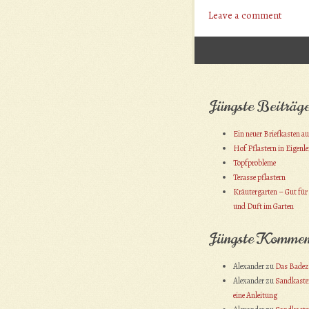
Leave a comment
Post navigation
Jüngste Beiträg
Ein neuer Briefkasten a
Hof Pflastern in Eigenl
Topfprobleme
Terasse pflastern
Kräutergarten – Gut für
und Duft im Garten
Jüngste Kommen
Alexander
zu
Das Bade
Alexander
zu
Sandkasten
eine Anleitung