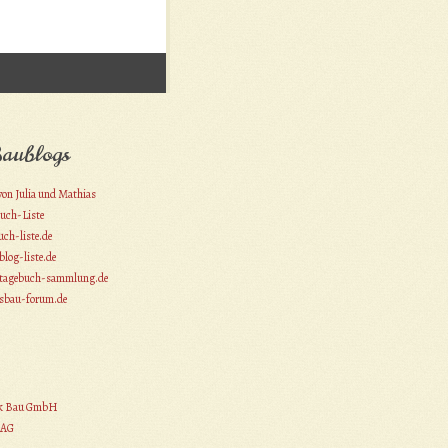
aublogs
on Julia und Mathias
uch-Liste
ch-liste.de
log-liste.de
tagebuch-sammlung.de
bau-forum.de
k Bau GmbH
 AG