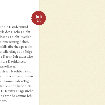
Juli
23
 mir die Hände wund.
ile des Daches nicht
issen es nicht. Weder
Holzmaserung lieber.
nfalls überhaupt nicht
t allerdings zur Folge,
e Natur. Ich muss also
ür die Dachkästen
uskelkater,
och ein Nachbar aus,
end muss ich wieder ein
n den kommenden Tagen
e Jahre Ruhe haben. So
l HLS extra ausgesucht.
Die Farbe bekomme ich
hert.