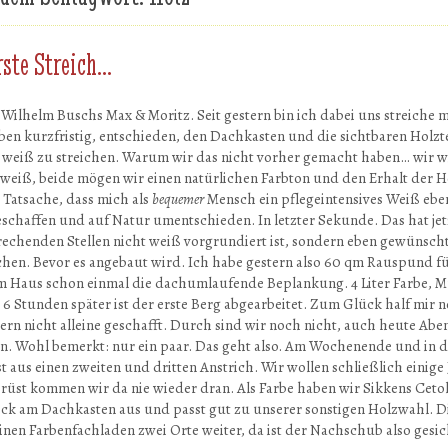
rste Streich…
i Wilhelm Buschs Max & Moritz. Seit gestern bin ich dabei uns streiche
en kurzfristig, entschieden, den Dachkasten und die sichtbaren Holzte
d weiß zu streichen. Warum wir das nicht vorher gemacht haben… wir w
t weiß, beide mögen wir einen natürlichen Farbton und den Erhalt der 
Tatsache, dass mich als
bequemer
Mensch ein pflegeintensives Weiß ebe
eschaffen und auf Natur umentschieden. In letzter Sekunde. Das hat jetz
rechenden Stellen nicht weiß vorgrundiert ist, sondern eben gewünscht
ichen. Bevor es angebaut wird. Ich habe gestern also 60 qm Rauspund f
m Haus schon einmal die dachumlaufende Beplankung. 4 Liter Farbe, M
Stunden später ist der erste Berg abgearbeitet. Zum Glück half mir n
tern nicht alleine geschafft. Durch sind wir noch nicht, auch heute Ab
hen. Wohl bemerkt: nur ein paar. Das geht also. Am Wochenende und i
t aus einen zweiten und dritten Anstrich. Wir wollen schließlich einig
Gerüst kommen wir da nie wieder dran. Als Farbe haben wir Sikkens Ceto
chick am Dachkasten aus und passt gut zu unserer sonstigen Holzwahl. 
nen Farbenfachladen zwei Orte weiter, da ist der Nachschub also gesic