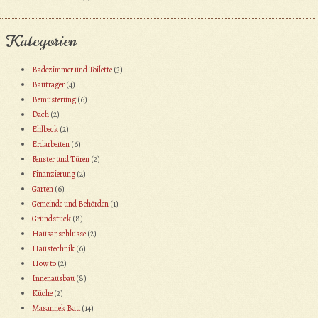
Kategorien
Badezimmer und Toilette
(3)
Bauträger
(4)
Bemusterung
(6)
Dach
(2)
Ehlbeck
(2)
Erdarbeiten
(6)
Fenster und Türen
(2)
Finanzierung
(2)
Garten
(6)
Gemeinde und Behörden
(1)
Grundstück
(8)
Hausanschlüsse
(2)
Haustechnik
(6)
How to
(2)
Innenausbau
(8)
Küche
(2)
Masannek Bau
(14)