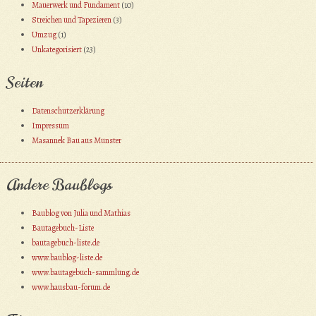
Mauerwerk und Fundament
(10)
Streichen und Tapezieren
(3)
Umzug
(1)
Unkategorisiert
(23)
Seiten
Datenschutzerklärung
Impressum
Masannek Bau aus Munster
Andere Baublogs
Baublog von Julia und Mathias
Bautagebuch-Liste
bautagebuch-liste.de
www.baublog-liste.de
www.bautagebuch-sammlung.de
www.hausbau-forum.de