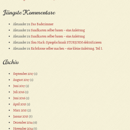
Jüngste Kommentare
Alexander
zu
Das Badezimmer
Alexander
zu
Sandkasten selber bauen – eine Anleitung
Alexander
zu
Sandkasten selber bauen – eine Anleitung
Alexander
zu
Ikea Hack: Spiegelschrank STORJORM elektrifizieren
Alexander
zu
Richtkrone selber machen – eine kleine Anleitung. Teil I.
Archiv
September 2017
(1)
August 2017
(1)
Juni 2017
(1)
Juli 2016
(1)
Juni 2016
(1)
April 2015
(1)
März 2015
(2)
Januar 2015
(5)
Dezember 2014
(6)
November 2014
(5)