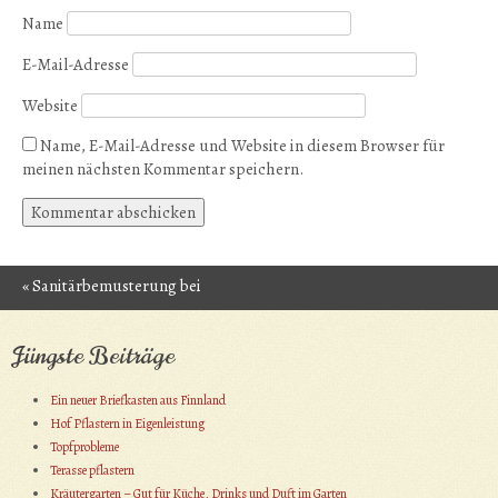
Name
E-Mail-Adresse
Website
Name, E-Mail-Adresse und Website in diesem Browser für
meinen nächsten Kommentar speichern.
«
Sanitärbemusterung bei
Post navigation
WL Schröder
Jüngste Beiträge
Ein neuer Briefkasten aus Finnland
Hof Pflastern in Eigenleistung
Topfprobleme
Terasse pflastern
Kräutergarten – Gut für Küche, Drinks und Duft im Garten