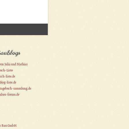
aublogs
on Julia und Mathias
uch-Liste
ch-liste.de
log-liste.de
tagebuch-sammlung.de
bau-forum.de
k Bau GmbH