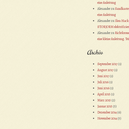
eine Anleitung
Alexander
zu
Sandkasten
eine Anleitung
Alexander
zu
Ikea Hack:
STORJORM elektrifizier
Alexander
zu
Richtkrone
eine kleine Anleitung. Tei
Archiv
September 2017
(1)
August 2017
(1)
Juni 2017
(1)
Juli 2016
(1)
Juni 2016
(1)
April 2015
(1)
März 2015
(2)
Januar 2015
(5)
Dezember 2014
(6)
November 2014
(5)