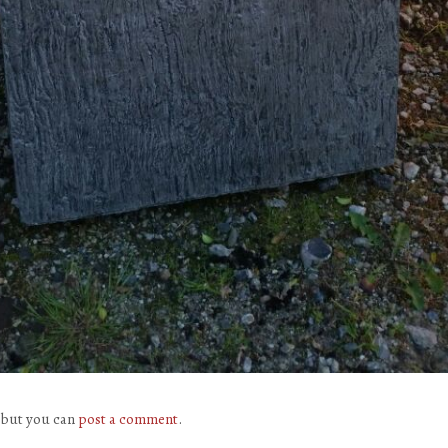
 but you can
post a comment
.