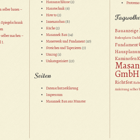
Hausanschlüsse
(2)
Protremo
Haustechnik
(6)
 selber bauen –
How to
(2)
Tagwolk
Innenausbau
(8)
 Spiegelschrank
Küche
(2)
en
Bauanzeige
Masannek Bau
(14)
 selber machen –
Bodenplatte
Dach
Mauerwerk und Fundament
(10)
l I.
Fundament
Streichen und Tapezieren
(3)
Hausplanun
Umzug
(1)
Kaminofen
K
Unkategorisiert
(23)
Masan
GmbH
Seiten
Richtfest
Rich
Datenschutzerklärung
Anleitung selber 
Impressum
Masannek Bau aus Munster