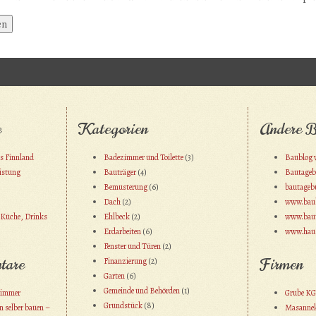
e
Kategorien
Andere B
us Finnland
Badezimmer und Toilette
(3)
Baublog v
eistung
Bauträger
(4)
Bautageb
Bemusterung
(6)
bautagebu
Dach
(2)
www.baub
 Küche, Drinks
Ehlbeck
(2)
www.bau
Erdarbeiten
(6)
www.haus
Fenster und Türen
(2)
tare
Firmen
Finanzierung
(2)
Garten
(6)
Gemeinde und Behörden
(1)
zimmer
Grube KG
Grundstück
(8)
 selber bauen –
Masanne