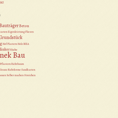
 AG
e
Bauträger
Beton
kasten
Eigenleistung
Fliesen
Grundstück
g
Hof Plastern
Holz
IKEA
linker
Küche
nek Bau
Pflastern
Richtbaum
tkranz
Richtkrone
Sandkasten
bauen
Selber machen
Streichen