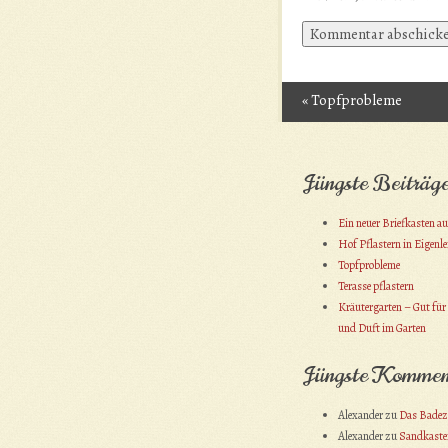
«
Topfprobleme
Post navigation
Jüngste Beiträg
Ein neuer Briefkasten a
Hof Pflastern in Eigenl
Topfprobleme
Terasse pflastern
Kräutergarten – Gut für
und Duft im Garten
Jüngste Kommen
Alexander
zu
Das Bade
Alexander
zu
Sandkasten