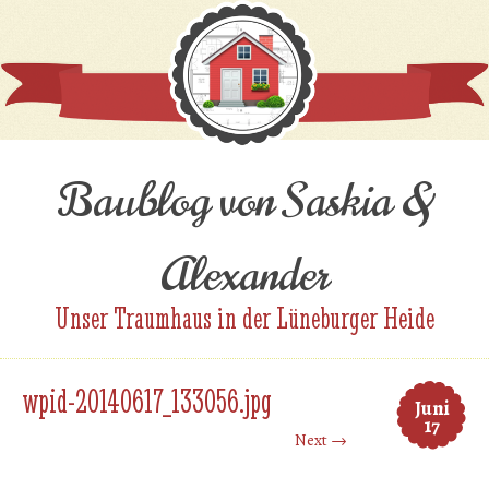
Baublog von Saskia &
Alexander
Unser Traumhaus in der Lüneburger Heide
wpid-20140617_133056.jpg
Juni
17
Next →