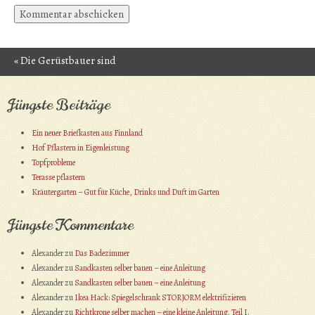
«
Die Gerüstbauer sind
Post navigation
da
Jüngste Beiträge
Ein neuer Briefkasten aus Finnland
Hof Pflastern in Eigenleistung
Topfprobleme
Terasse pflastern
Kräutergarten – Gut für Küche, Drinks und Duft im Garten
Jüngste Kommentare
Alexander
zu
Das Badezimmer
Alexander
zu
Sandkasten selber bauen – eine Anleitung
Alexander
zu
Sandkasten selber bauen – eine Anleitung
Alexander
zu
Ikea Hack: Spiegelschrank STORJORM elektrifizieren
Alexander
zu
Richtkrone selber machen – eine kleine Anleitung. Teil I.