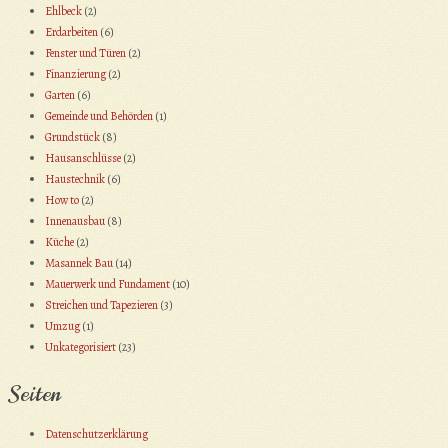
Ehlbeck
(2)
Erdarbeiten
(6)
Fenster und Türen
(2)
Finanzierung
(2)
Garten
(6)
Gemeinde und Behörden
(1)
Grundstück
(8)
Hausanschlüsse
(2)
Haustechnik
(6)
How to
(2)
Innenausbau
(8)
Küche
(2)
Masannek Bau
(14)
Mauerwerk und Fundament
(10)
Streichen und Tapezieren
(3)
Umzug
(1)
Unkategorisiert
(23)
Seiten
Datenschutzerklärung