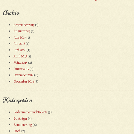
Archiv
September 2017
(1)
August 2017
(1)
Juni 2017
(1)
Juli 2016
(1)
Juni 2016
(1)
April 2015
(1)
März 2015
(2)
Januar 2015
(5)
Dezember 2014
(6)
November 2014
(5)
Kategorien
Badezimmer und Toilette
(3)
Bauträger
(4)
Bemusterung
(6)
Dach
(2)