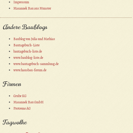
Impressum
Masannek Bau aus Munster
Andere Baublogs
Baublog von Julia und Mathias
Bautagebuch-Liste
bautagebuch-liste.de
www.baublog-liste.de
www.bautagebuch-sammlung.de
www.hausbau-forum.de
Firmen
Grube KG
Masannek Bau GmbH
Protremo AG
Tagwolke