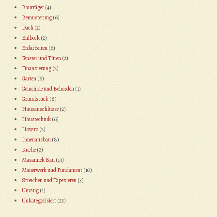
Bauträger
(4)
Bemusterung
(6)
Dach
(2)
Ehlbeck
(2)
Erdarbeiten
(6)
Fenster und Türen
(2)
Finanzierung
(2)
Garten
(6)
Gemeinde und Behörden
(1)
Grundstück
(8)
Hausanschlüsse
(2)
Haustechnik
(6)
How to
(2)
Innenausbau
(8)
Küche
(2)
Masannek Bau
(14)
Mauerwerk und Fundament
(10)
Streichen und Tapezieren
(3)
Umzug
(1)
Unkategorisiert
(23)