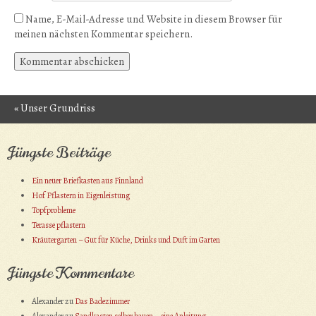
Name, E-Mail-Adresse und Website in diesem Browser für
meinen nächsten Kommentar speichern.
«
Unser Grundriss
Post navigation
Jüngste Beiträge
Ein neuer Briefkasten aus Finnland
Hof Pflastern in Eigenleistung
Topfprobleme
Terasse pflastern
Kräutergarten – Gut für Küche, Drinks und Duft im Garten
Jüngste Kommentare
Alexander
zu
Das Badezimmer
Alexander
zu
Sandkasten selber bauen – eine Anleitung