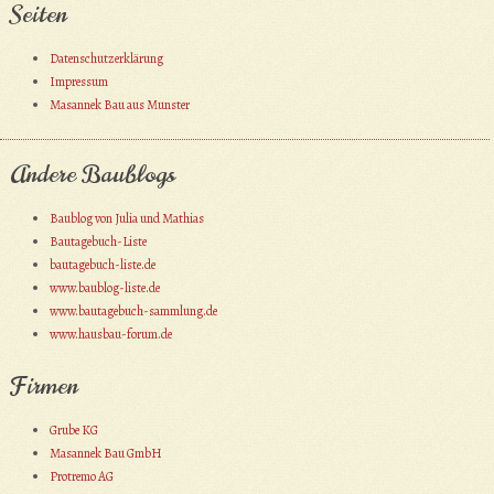
Seiten
Datenschutzerklärung
Impressum
Masannek Bau aus Munster
Andere Baublogs
Baublog von Julia und Mathias
Bautagebuch-Liste
bautagebuch-liste.de
www.baublog-liste.de
www.bautagebuch-sammlung.de
www.hausbau-forum.de
Firmen
Grube KG
Masannek Bau GmbH
Protremo AG