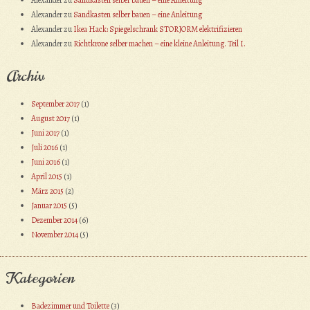
Alexander
zu
Sandkasten selber bauen – eine Anleitung
Alexander
zu
Ikea Hack: Spiegelschrank STORJORM elektrifizieren
Alexander
zu
Richtkrone selber machen – eine kleine Anleitung. Teil I.
Archiv
September 2017
(1)
August 2017
(1)
Juni 2017
(1)
Juli 2016
(1)
Juni 2016
(1)
April 2015
(1)
März 2015
(2)
Januar 2015
(5)
Dezember 2014
(6)
November 2014
(5)
Kategorien
Badezimmer und Toilette
(3)