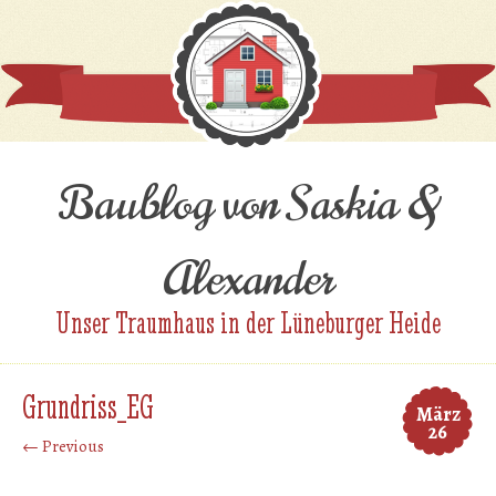
Baublog von Saskia &
Alexander
Unser Traumhaus in der Lüneburger Heide
Grundriss_EG
März
26
← Previous