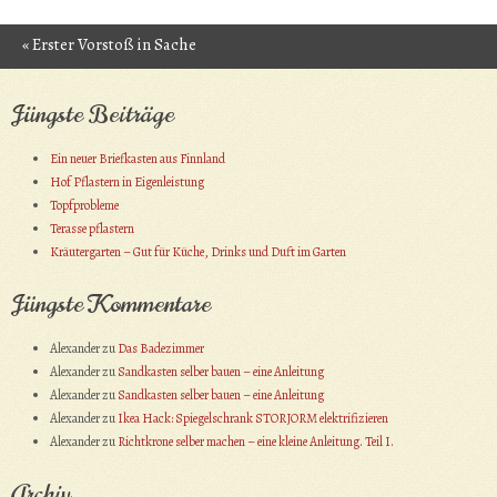
«
Erster Vorstoß in Sache
Post navigation
Kaminofen
Jüngste Beiträge
Ein neuer Briefkasten aus Finnland
Hof Pflastern in Eigenleistung
Topfprobleme
Terasse pflastern
Kräutergarten – Gut für Küche, Drinks und Duft im Garten
Jüngste Kommentare
Alexander
zu
Das Badezimmer
Alexander
zu
Sandkasten selber bauen – eine Anleitung
Alexander
zu
Sandkasten selber bauen – eine Anleitung
Alexander
zu
Ikea Hack: Spiegelschrank STORJORM elektrifizieren
Alexander
zu
Richtkrone selber machen – eine kleine Anleitung. Teil I.
Archiv