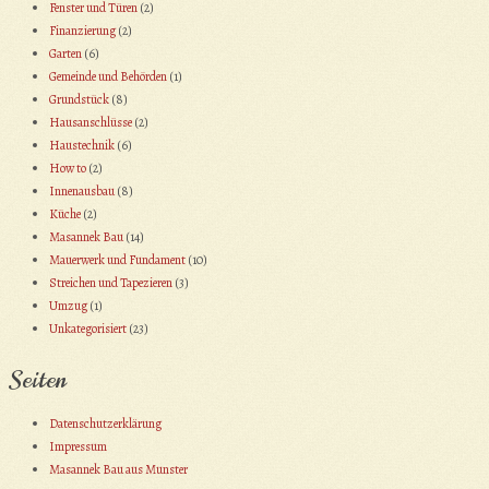
Fenster und Türen
(2)
Finanzierung
(2)
Garten
(6)
Gemeinde und Behörden
(1)
Grundstück
(8)
Hausanschlüsse
(2)
Haustechnik
(6)
How to
(2)
Innenausbau
(8)
Küche
(2)
Masannek Bau
(14)
Mauerwerk und Fundament
(10)
Streichen und Tapezieren
(3)
Umzug
(1)
Unkategorisiert
(23)
Seiten
Datenschutzerklärung
Impressum
Masannek Bau aus Munster