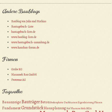
Andere Baublogs
Baublog von Julia und Mathias
Bautagebuch-Liste
bautagebuch-liste.de
www.baublog-liste.de
www.bautagebuch-sammlung.de
www.hausbau-forum.de
Firmen
Grube KG
Masannek Bau GmbH
Protremo AG
Tagwolke
Bauträger
Bauanzeige
Beton
Bodenplatte
Dachkasten
Eigenleistung
Fliesen
Grundstück
Fundament
Hausplanung
Hof Plastern
Holz
IKEA