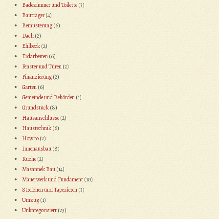
Badezimmer und Toilette
(3)
Bauträger
(4)
Bemusterung
(6)
Dach
(2)
Ehlbeck
(2)
Erdarbeiten
(6)
Fenster und Türen
(2)
Finanzierung
(2)
Garten
(6)
Gemeinde und Behörden
(1)
Grundstück
(8)
Hausanschlüsse
(2)
Haustechnik
(6)
How to
(2)
Innenausbau
(8)
Küche
(2)
Masannek Bau
(14)
Mauerwerk und Fundament
(10)
Streichen und Tapezieren
(3)
Umzug
(1)
Unkategorisiert
(23)