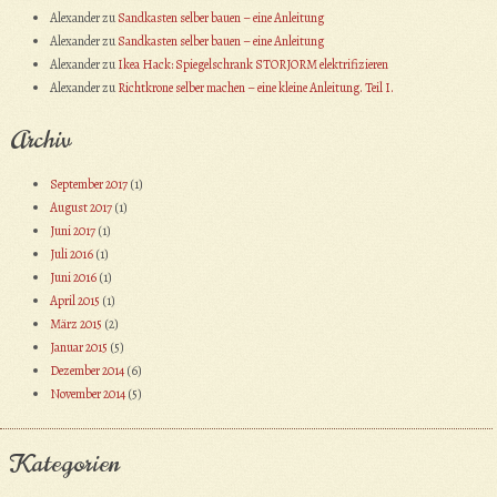
Alexander
zu
Sandkasten selber bauen – eine Anleitung
Alexander
zu
Sandkasten selber bauen – eine Anleitung
Alexander
zu
Ikea Hack: Spiegelschrank STORJORM elektrifizieren
Alexander
zu
Richtkrone selber machen – eine kleine Anleitung. Teil I.
Archiv
September 2017
(1)
August 2017
(1)
Juni 2017
(1)
Juli 2016
(1)
Juni 2016
(1)
April 2015
(1)
März 2015
(2)
Januar 2015
(5)
Dezember 2014
(6)
November 2014
(5)
Kategorien