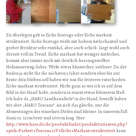
Zu überlegen galt es Eiche Sauvage oder Eiche markant
strukturiert. Eiche Sauvage wirkt mit hohem Astlochanteil und
grober Struktur sehr rustikal, aber auch schick. Liegt wohl auch
derzeit voll im Trend. Eiche markant hat weniger Astlöcher,
kommt aber immer noch mit deutlich herausgestellter
Holzmaserung daher. Wirkt etwas klassischer, zeitloser. Da der
Boden ja nicht für die nächsten 5 Jahre sondern eher bis zur
Rente drin bleiben soll haben wir uns für letzteres entschieden.
Eiche markant strukturiert. Nicht ganz so wie ich es auf dem
Bild in der Hand halte, sondern in einem etwas kleinerem Maß.
Ich habe da „HARO Landhausdiele“ in der Hand, bestellt haben
wir aber „HARO Toscana“. An sich das gleiche, nur die
Abmessungen der einzelnen Dielen sind kleiner. In unserem Fall
dann ca. 12cm breit und 100cm lang. Hier
http://www.haro.de/de/produktfinder/produktvarianten.php?
optik=Parkett+Toscana+2V+Eiche+Markant+strukturiert
kann