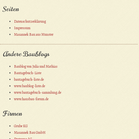
Seiten
Datenschutzerklärung
Impressum
Masannek Bau aus Munster
Andere Baublogs
Baublog von Julia und Mathias
Bautagebuch-Liste
bautagebuch-liste.de
www.baublog-liste.de
www.bautagebuch-sammlung.de
www.hausbau-forum.de
Firmen
Grube KG
Masannek Bau GmbH