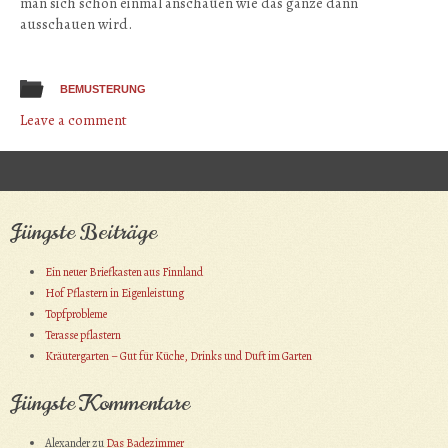
man sich schon einmal anschauen wie das ganze dann
ausschauen wird.
BEMUSTERUNG
Leave a comment
Post navigation
Jüngste Beiträge
Ein neuer Briefkasten aus Finnland
Hof Pflastern in Eigenleistung
Topfprobleme
Terasse pflastern
Kräutergarten – Gut für Küche, Drinks und Duft im Garten
Jüngste Kommentare
Alexander
zu
Das Badezimmer