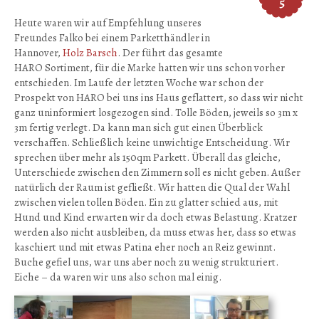
5
Heute waren wir auf Empfehlung unseres
Freundes Falko bei einem Parketthändler in
Hannover,
Holz Barsch
. Der führt das gesamte
HARO Sortiment, für die Marke hatten wir uns schon vorher
entschieden. Im Laufe der letzten Woche war schon der
Prospekt von HARO bei uns ins Haus geflattert, so dass wir nicht
ganz uninformiert losgezogen sind. Tolle Böden, jeweils so 3m x
3m fertig verlegt. Da kann man sich gut einen Überblick
verschaffen. Schließlich keine unwichtige Entscheidung. Wir
sprechen über mehr als 150qm Parkett. Überall das gleiche,
Unterschiede zwischen den Zimmern soll es nicht geben. Außer
natürlich der Raum ist gefließt. Wir hatten die Qual der Wahl
zwischen vielen tollen Böden. Ein zu glatter schied aus, mit
Hund und Kind erwarten wir da doch etwas Belastung. Kratzer
werden also nicht ausbleiben, da muss etwas her, dass so etwas
kaschiert und mit etwas Patina eher noch an Reiz gewinnt.
Buche gefiel uns, war uns aber noch zu wenig strukturiert.
Eiche – da waren wir uns also schon mal einig.