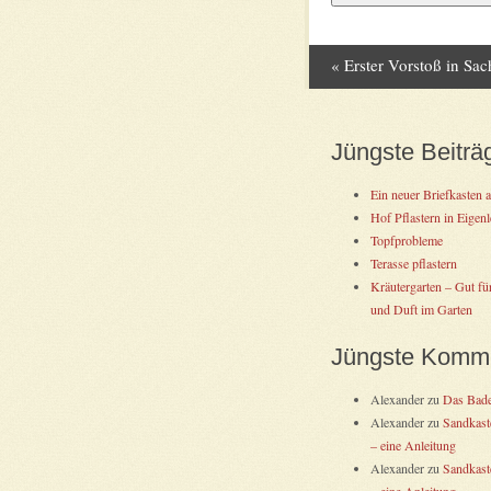
«
Erster Vorstoß in Sa
Post navig
Jüngste Beiträ
Ein neuer Briefkasten 
Hof Pflastern in Eigenl
Topfprobleme
Terasse pflastern
Kräutergarten – Gut fü
und Duft im Garten
Jüngste Komm
Alexander
zu
Das Bad
Alexander
zu
Sandkast
– eine Anleitung
Alexander
zu
Sandkast
– eine Anleitung