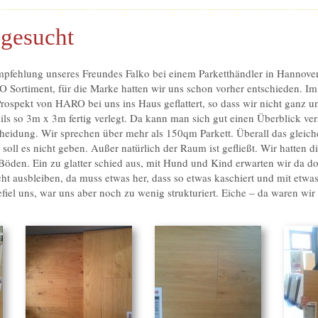
sgesucht
pfehlung unseres Freundes Falko bei einem Parketthändler in Hannove
 Sortiment, für die Marke hatten wir uns schon vorher entschieden. Im 
ospekt von HARO bei uns ins Haus geflattert, so dass wir nicht ganz u
ils so 3m x 3m fertig verlegt. Da kann man sich gut einen Überblick ver
heidung. Wir sprechen über mehr als 150qm Parkett. Überall das gleich
oll es nicht geben. Außer natürlich der Raum ist gefließt. Wir hatten d
 Böden. Ein zu glatter schied aus, mit Hund und Kind erwarten wir da d
ht ausbleiben, da muss etwas her, dass so etwas kaschiert und mit etwa
fiel uns, war uns aber noch zu wenig strukturiert. Eiche – da waren wir