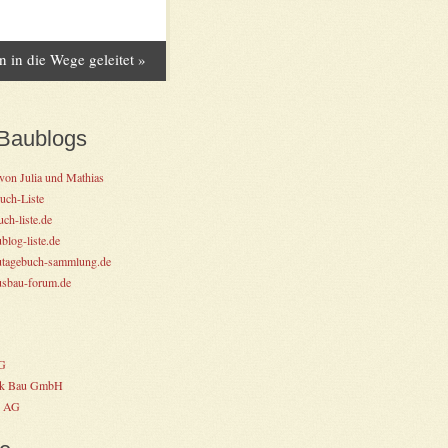
 in die Wege geleitet
»
Baublogs
von Julia und Mathias
uch-Liste
ch-liste.de
log-liste.de
tagebuch-sammlung.de
sbau-forum.de
G
k Bau GmbH
o AG