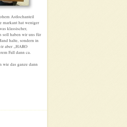
hohem Astlochanteil
che markant hat weniger
as klassischer,
n soll haben wir uns für
Hand halte, sondern in
 wir aber „HARO
erem Fall dann ca.
n wie das ganze dann