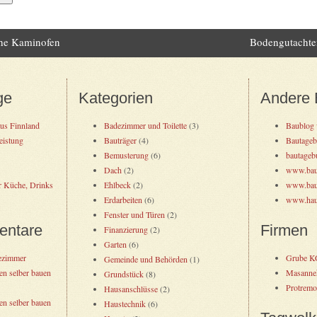
che Kaminofen
Bodengutachten
ation
ge
Kategorien
Andere 
aus Finnland
Badezimmer und Toilette
(3)
Baublog 
eistung
Bauträger
(4)
Bautageb
Bemusterung
(6)
bautagebu
Dach
(2)
www.baub
r Küche, Drinks
Ehlbeck
(2)
www.bau
Erdarbeiten
(6)
www.hau
Fenster und Türen
(2)
entare
Firmen
Finanzierung
(2)
Garten
(6)
ezimmer
Grube K
Gemeinde und Behörden
(1)
en selber bauen
Masanne
Grundstück
(8)
Protrem
Hausanschlüsse
(2)
en selber bauen
Haustechnik
(6)