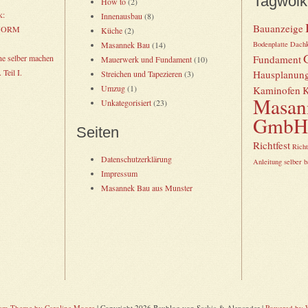
Tagwolk
How to
(2)
k:
Innenausbau
(8)
Bauanzeige
RJORM
Küche
(2)
Masannek Bau
(14)
Bodenplatte
Dachk
ne selber machen
Fundament
Mauerwerk und Fundament
(10)
 Teil I.
Hausplanun
Streichen und Tapezieren
(3)
Umzug
(1)
Kaminofen
K
Masan
Unkategorisiert
(23)
GmbH
Seiten
Richtfest
Rich
Datenschutzerklärung
Anleitung selber 
Impressum
Masannek Bau aus Munster
eam Theme by Caroline Moore
| Copyright 2026 Baublog von Saskia & Alexander |
Powered by 