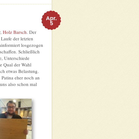
Apr.
5
r,
Holz Barsch
. Der
Laufe der letzten
ninformiert losgezogen
schaffen. Schließlich
e, Unterschiede
ie Qual der Wahl
och etwas Belastung.
s Patina eher noch an
 uns also schon mal