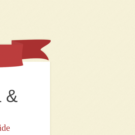
a &
ide