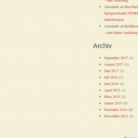
Alexander
zu
Ikea Hac
Spiegelschrank STO
elektrifizieren
Alexander
zu
Richtkro
– eine kleine Anleitung.
Archiv
September 2017
(1)
August 2017
(1)
Juni 2017
(1)
Juli 2016
(1)
Juni 2016
(1)
April 2015
(1)
März 2015
(2)
Januar 2015
(5)
Dezember 2014
(6)
November 2014
(5)
Buttercr