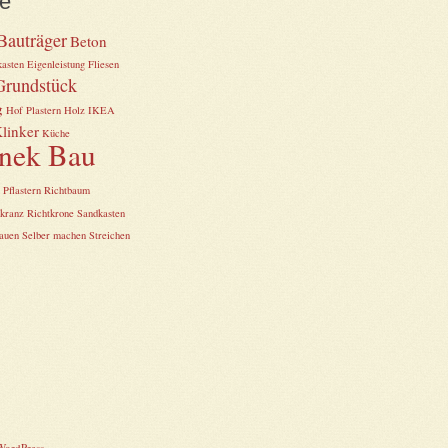
e
Bauträger
Beton
asten
Eigenleistung
Fliesen
Grundstück
g
Hof Plastern
Holz
IKEA
linker
Küche
nek Bau
Pflastern
Richtbaum
tkranz
Richtkrone
Sandkasten
bauen
Selber machen
Streichen
WordPress