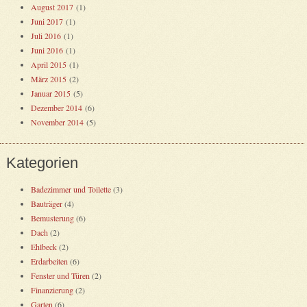
August 2017
(1)
Juni 2017
(1)
Juli 2016
(1)
Juni 2016
(1)
April 2015
(1)
März 2015
(2)
Januar 2015
(5)
Dezember 2014
(6)
November 2014
(5)
Kategorien
Badezimmer und Toilette
(3)
Bauträger
(4)
Bemusterung
(6)
Dach
(2)
Ehlbeck
(2)
Erdarbeiten
(6)
Fenster und Türen
(2)
Finanzierung
(2)
Garten
(6)