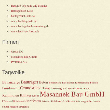
Baublog von Julia und Mathias
Bautagebuch-Liste
bautagebuch-liste.de
www.baublog-liste.de
www.bautagebuch-sammlung.de
www.hausbau-forum.de
Firmen
Grube KG
Masannek Bau GmbH
Protremo AG
Tagwolke
Bauträger
Bauanzeige
Beton
Bodenplatte
Dachkasten
Eigenleistung
Fliesen
Grundstück
Fundament
Hausplanung
Hof Plastern
Holz
IKEA
Masannek Bau GmbH
Kaminofen
Klinker
Küche
Richtfest
Pflastern
Richtbaum
Richtkranz
Richtkrone
Sandkasten Anleitung selber bauen
Selber machen
Streichen