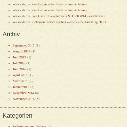
Alexander
zu
Sandkasten selber bauen – eine Anleitung
Alexander
zu
Sandkasten selber bauen – eine Anleitung
Alexander
zu
Ikea Hack: Spiegelschrank STORJORM elektrifizieren
Alexander
zu
Richtkrone selber machen – eine kleine Anleitung. Teil I.
Archiv
September 2017
(1)
August 2017
(1)
Juni 2017
(1)
Juli 2016
(1)
Juni 2016
(1)
April 2015
(1)
März 2015
(2)
Januar 2015
(5)
Dezember 2014
(6)
November 2014
(5)
Kategorien
Badezimmer und Toilette
(3)