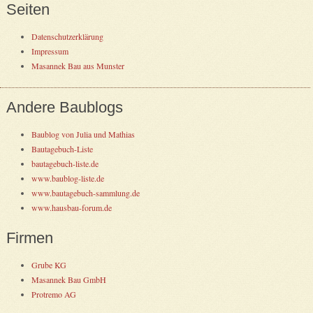
Seiten
Datenschutzerklärung
Impressum
Masannek Bau aus Munster
Andere Baublogs
Baublog von Julia und Mathias
Bautagebuch-Liste
bautagebuch-liste.de
www.baublog-liste.de
www.bautagebuch-sammlung.de
www.hausbau-forum.de
Firmen
Grube KG
Masannek Bau GmbH
Protremo AG