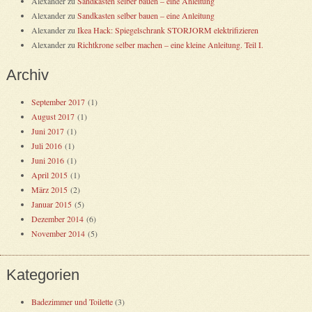
Alexander
zu
Sandkasten selber bauen – eine Anleitung
Alexander
zu
Sandkasten selber bauen – eine Anleitung
Alexander
zu
Ikea Hack: Spiegelschrank STORJORM elektrifizieren
Alexander
zu
Richtkrone selber machen – eine kleine Anleitung. Teil I.
Archiv
September 2017
(1)
August 2017
(1)
Juni 2017
(1)
Juli 2016
(1)
Juni 2016
(1)
April 2015
(1)
März 2015
(2)
Januar 2015
(5)
Dezember 2014
(6)
November 2014
(5)
Kategorien
Badezimmer und Toilette
(3)