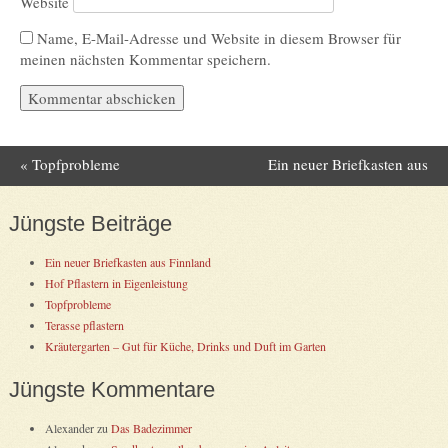
Website
Name, E-Mail-Adresse und Website in diesem Browser für
meinen nächsten Kommentar speichern.
«
Topfprobleme
Ein neuer Briefkasten aus
Post navigation
Finnland
»
Jüngste Beiträge
Ein neuer Briefkasten aus Finnland
Hof Pflastern in Eigenleistung
Topfprobleme
Terasse pflastern
Kräutergarten – Gut für Küche, Drinks und Duft im Garten
Jüngste Kommentare
Alexander
zu
Das Badezimmer