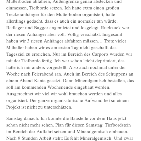
Mutterboden abfahren, Außengrenze genau abstecken und
einmessen, Tiefborde setzen. Ich hatte extra einen großen
Treckeranhänger für den Mutterboden organisiert, hatte
allerdings gedacht, dass es auch ein normaler tun würde.
Radlager und Bagger angemietet und losgelegt. Ruckzuck war
der riesen Anhänger aber voll. Völlig verschätzt. Insgesamt
haben wir 3 riesen Anhänger abfahren müssen… Trotz vieler
Mithelfer haben wir es am ersten Tag nicht geschafft das
Tagesziel zu erreichen. Nur im Bereich des Carports wurden wir
mit der Tiefborde fertig. Ich war schon leicht deprimiert, das
hatte ich mir anders vorgestellt. Also auch nochmal unter der
Woche nach Feierabend ran. Auch im Bereich des Schuppens an
einem Abend Kante gesetzt. Dann Mineralgemisch bestellen, das
soll am kommenden Wochenende eingebaut werden.
Ausgerechnet wir viel wir wohl brauchen werden und alles
organisiert. Der ganze organisatorische Aufwand bei so einem
Projekt ist nicht zu unterschätzen.
Samstag danach. Ich konnte die Baustelle vor dem Haus jetzt
schon nicht mehr sehen. Plan für diesen Samstag: Tiefbordstein
im Bereich der Auffahrt setzen und Mineralgemisch einbauen.
Nach 9 Stunden Arbeit steht: Es fehlt Mineralgemisch. Und zwar