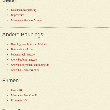
Seiten
Datenschutzerklärung
Impressum
Masannek Bau aus Munster
Andere Baublogs
Baublog von Julia und Mathias
Bautagebuch-Liste
bautagebuch-liste.de
www.baublog-liste.de
www.bautagebuch-sammlung.de
www.hausbau-forum.de
Firmen
Grube KG
Masannek Bau GmbH
Protremo AG