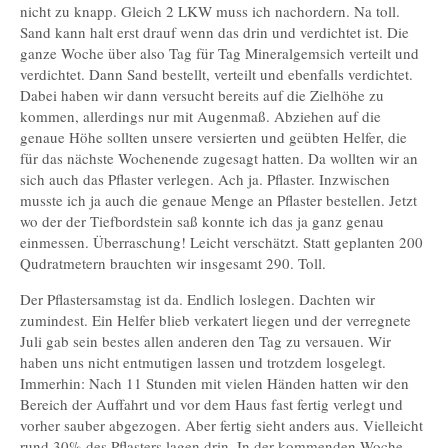
nicht zu knapp. Gleich 2 LKW muss ich nachordern. Na toll.
Sand kann halt erst drauf wenn das drin und verdichtet ist. Die
ganze Woche über also Tag für Tag Mineralgemsich verteilt und
verdichtet. Dann Sand bestellt, verteilt und ebenfalls verdichtet.
Dabei haben wir dann versucht bereits auf die Zielhöhe zu
kommen, allerdings nur mit Augenmaß. Abziehen auf die
genaue Höhe sollten unsere versierten und geübten Helfer, die
für das nächste Wochenende zugesagt hatten. Da wollten wir an
sich auch das Pflaster verlegen. Ach ja. Pflaster. Inzwischen
musste ich ja auch die genaue Menge an Pflaster bestellen. Jetzt
wo der der Tiefbordstein saß konnte ich das ja ganz genau
einmessen. Überraschung! Leicht verschätzt. Statt geplanten 200
Qudratmetern brauchten wir insgesamt 290. Toll.
Der Pflastersamstag ist da. Endlich loslegen. Dachten wir
zumindest. Ein Helfer blieb verkatert liegen und der verregnete
Juli gab sein bestes allen anderen den Tag zu versauen. Wir
haben uns nicht entmutigen lassen und trotzdem losgelegt.
Immerhin: Nach 11 Stunden mit vielen Händen hatten wir den
Bereich der Auffahrt und vor dem Haus fast fertig verlegt und
vorher sauber abgezogen. Aber fertig sieht anders aus. Vielleicht
rund 30% des Pflasters lagen drin. In der kommenden Woche