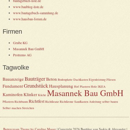
bautagebuch-liste.de
www.baublog-liste.de
www.bautagebuch-sammlung.de
www.hausbau-forum.de
Firmen
Grube KG
Masannek Bau GmbH
Protremo AG
Tagwolke
Bauträger
Bauanzeige
Beton
Bodenplatte
Dachkasten
Eigenleistung
Fliesen
Grundstück
Fundament
Hausplanung
Hof Plastern
Holz
IKEA
Masannek Bau GmbH
Kaminofen
Klinker
Küche
Richtfest
Pflastern
Richtbaum
Richtkranz
Richtkrone
Sandkasten Anleitung selber bauen
Selber machen
Streichen
Buttercream Theme by Caroline Moore
| Copyright 2026 Baublog von Saskia & Alexander |