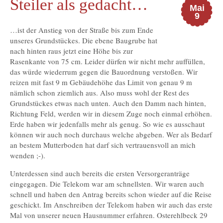
Steiler als gedacht…
Mai
9
…ist der Anstieg von der Straße bis zum Ende
unseres Grundstückes. Die ebene Baugrube hat
nach hinten raus jetzt eine Höhe bis zur
Rasenkante von 75 cm. Leider dürfen wir nicht mehr auffüllen,
das würde wiederrum gegen die Bauordnung verstoßen. Wir
reizen mit fast 9 m Gebäudehöhe das Limit von genau 9 m
nämlich schon ziemlich aus. Also muss wohl der Rest des
Grundstückes etwas nach unten. Auch den Damm nach hinten,
Richtung Feld, werden wir in diesem Zuge noch einmal erhöhen.
Erde haben wir jedenfalls mehr als genug. So wie es ausschaut
können wir auch noch durchaus welche abgeben. Wer als Bedarf
an bestem Mutterboden hat darf sich vertrauensvoll an mich
wenden ;-).
Unterdessen sind auch bereits die ersten Versorgeranträge
eingegagen. Die Telekom war am schnellsten. Wir waren auch
schnell und haben den Antrag bereits schon wieder auf die Reise
geschickt. Im Anschreiben der Telekom haben wir auch das erste
Mal von unserer neuen Hausnummer erfahren. Osterehlbeck 29